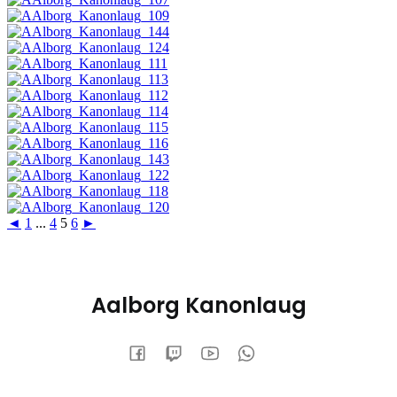
◄
1
...
4
5
6
►
Aalborg Kanonlaug