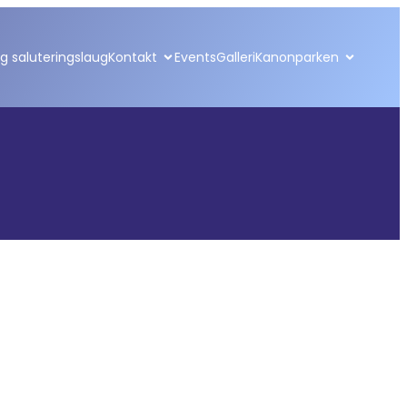
 saluteringslaug
Kontakt
Events
Galleri
Kanonparken