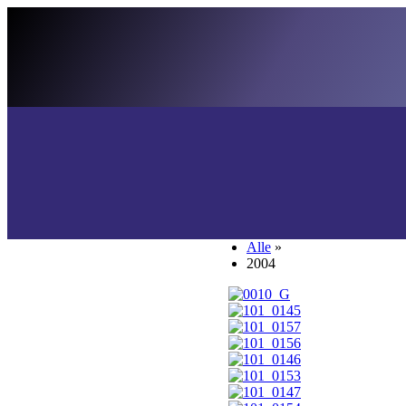
Alle
»
2004